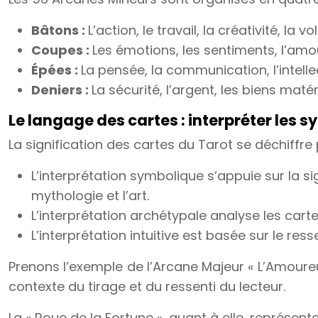
Bâtons :
L’action, le travail, la créativité, la vo
Coupes :
Les émotions, les sentiments, l’amour,
Épées :
La pensée, la communication, l’intellec
Deniers :
La sécurité, l’argent, les biens matérie
Le langage des cartes : interpréter les 
La signification des cartes du Tarot se déchiffre
L’interprétation symbolique s’appuie sur la si
mythologie et l’art.
L’interprétation archétypale analyse les carte
L’interprétation intuitive est basée sur le res
Prenons l’exemple de l’Arcane Majeur « L’Amoureux 
contexte du tirage et du ressenti du lecteur.
La « Roue de la Fortune », quant à elle, représente