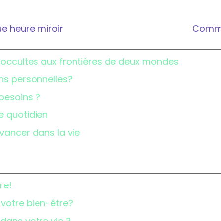
ue heure miroir
Commen
x occultes aux frontières de deux mondes
ions personnelles?
 besoins ?
re quotidien
vancer dans la vie
re!
 votre bien-être?
 dans votre vie ?