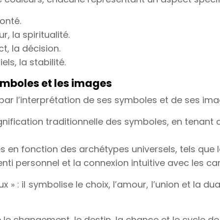
lonté.
 la spiritualité.
t, la décision.
ls, la stabilité.
symboles et les images
 par l’interprétation de ses symboles et de ses ima
gnification traditionnelle des symboles, en tenant 
s en fonction des archétypes universels, tels que le
senti personnel et la connexion intuitive avec les car
» : il symbolise le choix, l’amour, l’union et la dua
 le changement, le destin, la chance et le cycle de 