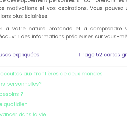
 et de développement personnel. En comprenant les
vos motivations et vos aspirations. Vous pouvez 
ions plus éclairées.
er à votre nature profonde et à comprendre vo
écouvrir des informations précieuses sur vous-mê
euses expliquées
Tirage 52 cartes gr
x occultes aux frontières de deux mondes
ions personnelles?
 besoins ?
re quotidien
vancer dans la vie