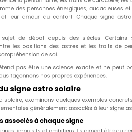
nfluence la personnalité, les traits de caractère,
s comme des personnes énergiques, audacieuses et
ue et leur amour du confort. Chaque signe astr
un sujet de débat depuis des siècles. Certains 
tre les positions des astres et les traits de per
e compréhension de soi.
rétend pas être une science exacte et ne peut pas
 nous façonnons nos propres expériences.
du signe astro solaire
 astro solaire, examinons quelques exemples concre
ementales généralement associés à leur signe ast
s associés à chaque signe
iques, impulsifs et ambitieux. Ils aiment être au ce