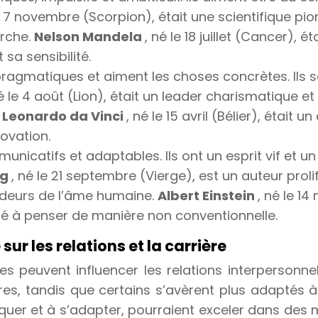
le 7 novembre (Scorpion), était une scientifique p
erche.
Nelson Mandela
, né le 18 juillet (Cancer),
sa sensibilité.
 pragmatiques et aiment les choses concrètes. Ils s
né le 4 août (Lion), était un leader charismatique 
.
Leonardo da Vinci
, né le 15 avril (Bélier), était u
novation.
ommunicatifs et adaptables. Ils ont un esprit vif et
ng
, né le 21 septembre (Vierge), est un auteur prol
ondeurs de l’âme humaine.
Albert Einstein
, né le 1
é à penser de manière non conventionnelle.
sur les relations et la carrière
es peuvent influencer les relations interpersonnel
, tandis que certains s’avèrent plus adaptés à 
r et à s’adapter, pourraient exceler dans des m